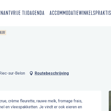
SNANT
VRIJE TIJD
AGENDA
ACCOMMODATIE
WINKELS
PRAKTIS
GALOU
Riec-sur-Belon
Routebeschrijving
ue, crème fleurette, rauwe melk, fromage frais, 
el en vleespakketten. Je vindt er ook eieren en 