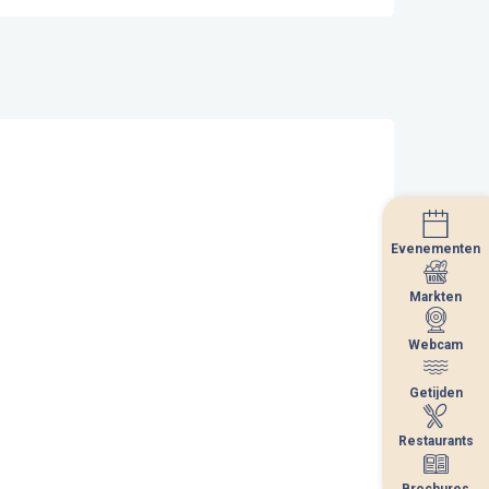
Evenementen
Evenementen
Markten
Markten
Webcam
Webcam
Getijden
Getijden
Restaurants
Restaurants
Brochures
Brochures