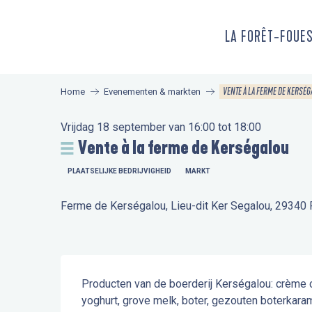
Aller
au
LA FORÊT-FOUE
contenu
principal
VENTE À LA FERME DE KERSÉ
Home
Evenementen & markten
Vrijdag 18 september van 16:00 tot 18:00
Vente à la ferme de Kerségalou
PLAATSELIJKE BEDRIJVIGHEID
MARKT
Ferme de Kerségalou, Lieu-dit Ker Segalou, 29340 
Beschrijving
Producten van de boerderij Kerségalou: crème cr
yoghurt, grove melk, boter, gezouten boterkaram