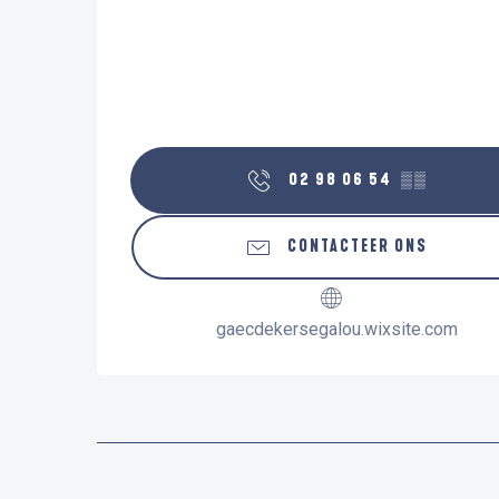
02 98 06 54
▒▒
CONTACTEER ONS
gaecdekersegalou.wixsite.com