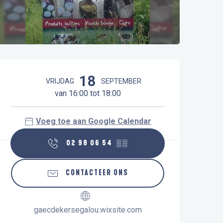
Openingstijden en contactgegeve
18
VRIJDAG
SEPTEMBER
van 16:00 tot 18:00
Voeg toe aan Google Calendar
02 98 06 54
▒▒
CONTACTEER ONS
gaecdekersegalou.wixsite.com