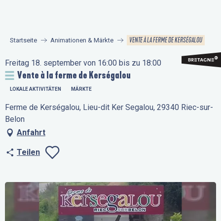
Aller
au
contenu
VENTE À LA FERME DE KERSÉGALOU
Startseite
Animationen & Märkte
principal
Freitag 18. september von 16:00 bis zu 18:00
Vente à la ferme de Kerségalou
LOKALE AKTIVITÄTEN
MÄRKTE
Ferme de Kerségalou, Lieu-dit Ker Segalou, 29340 Riec-sur-
Belon
Anfahrt
Teilen
Ajouter aux favo