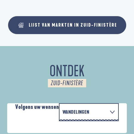
LIJST VAN MARKTEN IN ZUID-FINISTÈRE
ONTDEK
ZUID-FINISTÈRE
Volgens uw wensen
WANDELINGEN
MET DE FAMILIE
AUTOUR DES DEUX ANSES
D