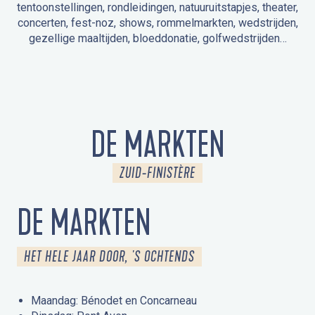
tentoonstellingen, rondleidingen, natuuruitstapjes, theater,
concerten, fest-noz, shows, rommelmarkten, wedstrijden,
gezellige maaltijden, bloeddonatie, golfwedstrijden…
EVENEMENTEN IN LA FORÊT-FOUESNANT
EVENEMENTEN IN DE OMGEVING
FEST NOZ
MARKTEN
VUURWERK
OPEN MONUMENTENDAGEN
UITSTAPJE IN DE NATUUR / RONDLEIDING
ANIMATIE VOOR KINDEREN
DE MARKTEN
ZUID-FINISTÈRE
DE MARKTEN
HET HELE JAAR DOOR, 'S OCHTENDS
Maandag: Bénodet en Concarneau