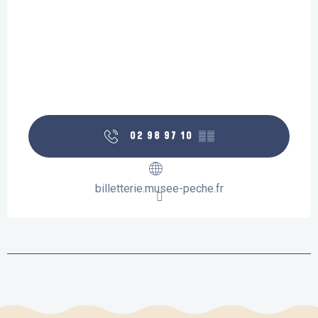
02 98 97 10
▒▒
billetterie.musee-peche.fr