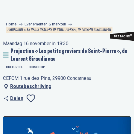
Aller
au
contenu
Home
Evenementen & markten
principal
PROJECTION «LES PETITS GRAVIERS DE SAINT-PIERRE», DE LAURENT GIRAUDINEAU
Maandag 16 november in 18:30
Projection «Les petits graviers de Saint-Pierre», de
Laurent Giraudineau
CULTUREEL
BIOSCOOP
CEFCM 1 rue des Pins, 29900 Concarneau
Routebeschrijving
Delen
Ajouter aux favo