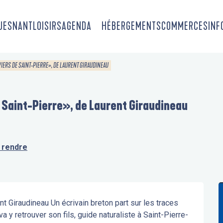
OUESNANT
LOISIRS
AGENDA
HÉBERGEMENTS
COMMERCES
INF
VIERS DE SAINT-PIERRE», DE LAURENT GIRAUDINEAU
e Saint-Pierre», de Laurent Giraudineau
 rendre
nt Giraudineau Un écrivain breton part sur les traces 
 va y retrouver son fils, guide naturaliste à Saint-Pierre-