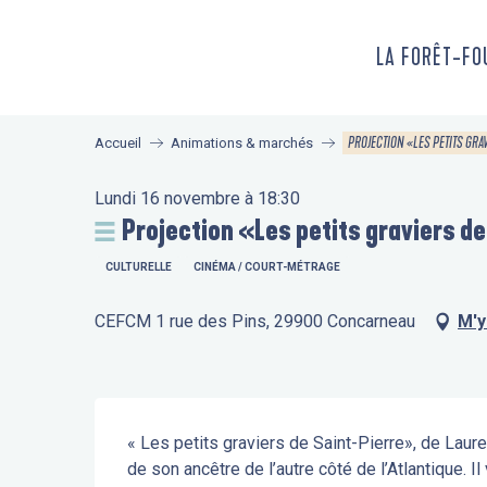
Aller
au
LA FORÊT-F
contenu
principal
PROJECTION «LES PETITS GRA
Accueil
Animations & marchés
Lundi 16 novembre à 18:30
Projection «Les petits graviers d
CULTURELLE
CINÉMA / COURT-MÉTRAGE
CEFCM 1 rue des Pins, 29900 Concarneau
M'y
Description
« Les petits graviers de Saint-Pierre», de Laure
de son ancêtre de l’autre côté de l’Atlantique. Il