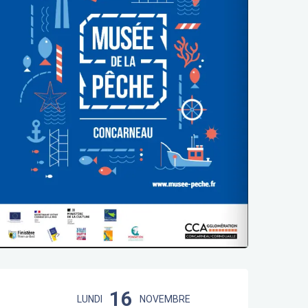
Ouverture et coordonnées
16
LUNDI
NOVEMBRE