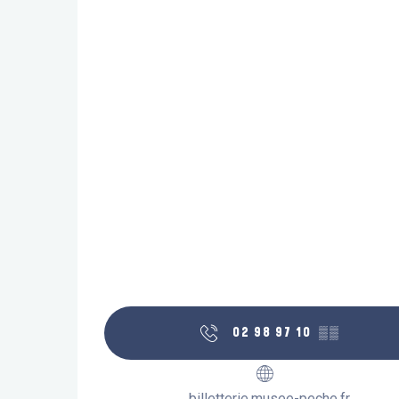
02 98 97 10
▒▒
billetterie.musee-peche.fr