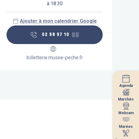
à 18:30
Ajouter à mon calendrier Google
02 98 97 10
▒▒
billetterie.musee-peche.fr
Agenda
Agenda
Marchés
Marchés
Webcam
Webcam
Marées
Marées