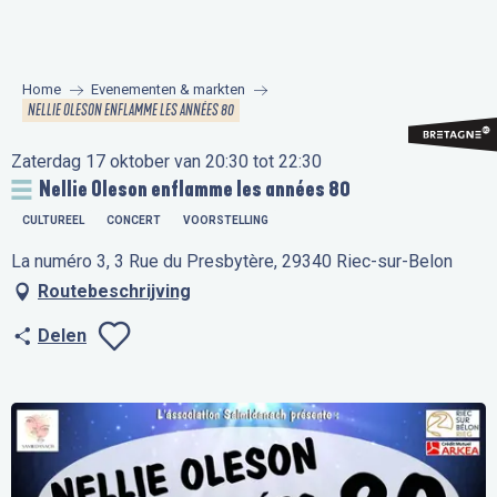
Aller
au
contenu
Home
Evenementen & markten
principal
NELLIE OLESON ENFLAMME LES ANNÉES 80
Zaterdag 17 oktober van 20:30 tot 22:30
Nellie Oleson enflamme les années 80
CULTUREEL
CONCERT
VOORSTELLING
La numéro 3, 3 Rue du Presbytère, 29340 Riec-sur-Belon
Routebeschrijving
Delen
Ajouter aux favo