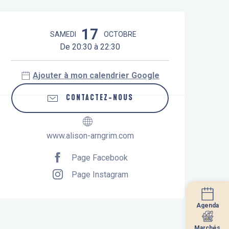
Ouverture et coordonnées
17
SAMEDI
OCTOBRE
De 20:30 à 22:30
Ajouter à mon calendrier Google
CONTACTEZ-NOUS
www.alison-arngrim.com
Page Facebook
Page Instagram
Agenda
Agenda
Marchés
Marchés