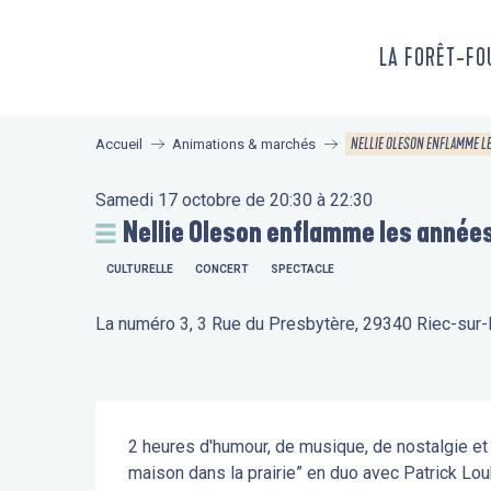
Aller
au
LA FORÊT-F
contenu
principal
NELLIE OLESON ENFLAMME L
Accueil
Animations & marchés
Samedi 17 octobre de 20:30 à 22:30
Nellie Oleson enflamme les année
CULTURELLE
CONCERT
SPECTACLE
La numéro 3, 3 Rue du Presbytère, 29340 Riec-sur
Description
2 heures d'humour, de musique, de nostalgie et 
maison dans la prairie” en duo avec Patrick Lou