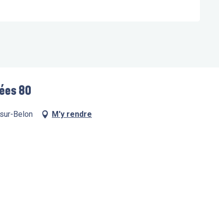
nées 80
-sur-Belon
M'y rendre