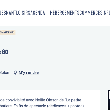
OUESNANT
LOISIRS
AGENDA
HÉBERGEMENTS
COMMERCES
INF
ES ANNÉES 80
s 80
-Belon
M'y rendre
de convivialité avec Nellie Oleson de “La petite 
batière. En fin de spectacle (dédicaces + photos)