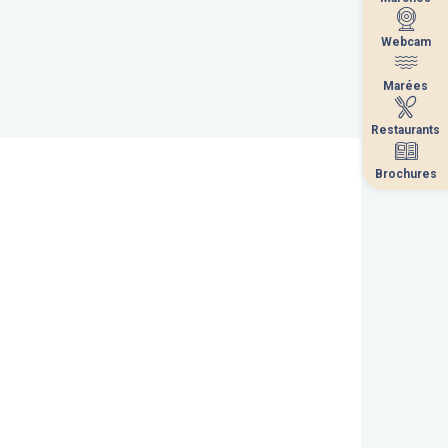
Webcam
Webcam
Marées
Marées
Restaurants
Restaurants
Brochures
Brochures