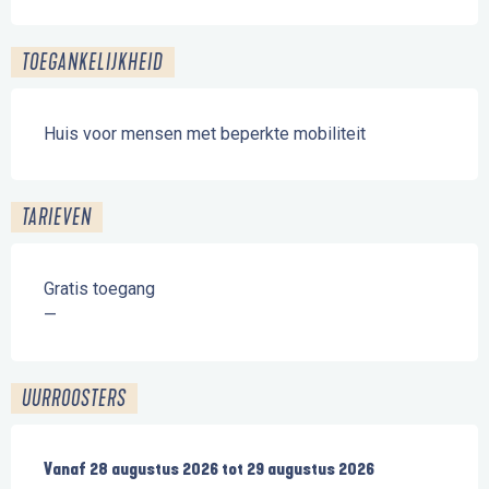
TOEGANKELIJKHEID
Huis voor mensen met beperkte mobiliteit
TARIEVEN
Gratis toegang
—
UURROOSTERS
Vanaf
Vanaf
28 augustus 2026
28 augustus 2026
tot
tot
29 augustus 2026
29 augustus 2026