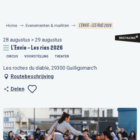
Aller
au
contenu
L’ENVIE - LES RIAS 2026
Home
Evenementen & markten
principal
28 augustus > 29 augustus
L’Envie - Les rias 2026
CIRCUS
VOORSTELLING
THEATER
Les roches du diable, 29300 Guilligomarc'h
Routebeschrijving
Delen
Ajouter aux favo