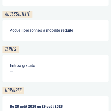
ACCESSIBILITÉ
Accueil personnes à mobilité réduite
TARIFS
Entrée gratuite
—
HORAIRES
Du
Du
28 août 2026
28 août 2026
au
au
29 août 2026
29 août 2026