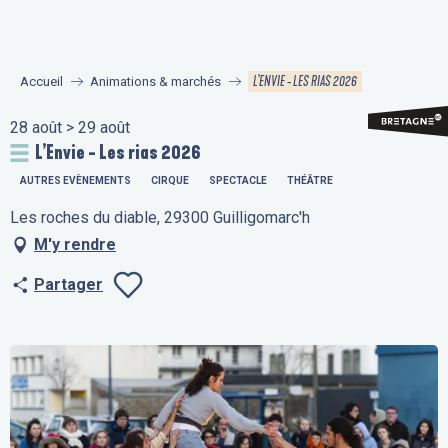
Aller
au
contenu
L’ENVIE - LES RIAS 2026
Accueil
Animations & marchés
principal
28 août > 29 août
L’Envie - Les rias 2026
AUTRES EVÈNEMENTS
CIRQUE
SPECTACLE
THÉÂTRE
Les roches du diable, 29300 Guilligomarc'h
M'y rendre
Partager
Ajouter aux fav