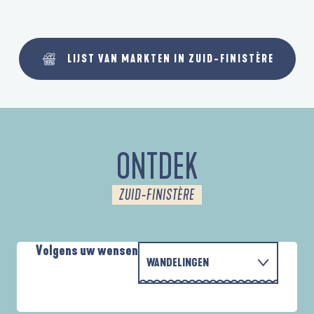
LIJST VAN MARKTEN IN ZUID-FINISTÈRE
ONTDEK
ZUID-FINISTÈRE
Volgens uw wensen
WANDELINGEN
PARCOURS D'INTERPRÉTATION DE L'ANSE
MET DE FAMILIE
DE LA FORÊT
A