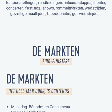
tentoonstellingen, rondleidingen, natuuruitstapjes, theater,
concerten, fest-noz, shows, rommelmarkten, wedstrijden,
gezellige maaltijden, bloeddonatie, golfwedstrijden…
EVENEMENTEN IN LA FORÊT-FOUESNANT
EVENEMENTEN IN DE OMGEVING
FEST NOZ
MARKTEN
VUURWERK
OPEN MONUMENTENDAGEN
UITSTAPJE IN DE NATUUR / RONDLEIDING
ANIMATIE VOOR KINDEREN
DE MARKTEN
ZUID-FINISTÈRE
DE MARKTEN
HET HELE JAAR DOOR, 'S OCHTENDS
Maandag: Bénodet en Concarneau