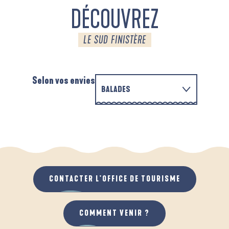
DÉCOUVREZ
LE SUD FINISTÈRE
Selon vos envies
BALADES
EN FAMILLE
D'UN PORT À L'AUTRE
A
QUAND IL PLEUT
AU GRAND AIR
CONTACTER L'OFFICE DE TOURISME
COMMENT VENIR ?