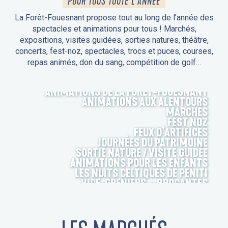
POUR TOUS TOUTE L'ANNÉE
La Forêt-Fouesnant propose tout au long de l’année des
spectacles et animations pour tous ! Marchés,
expositions, visites guidées, sorties natures, théâtre,
concerts, fest-noz, spectacles, trocs et puces, courses,
repas animés, don du sang, compétition de golf…
ANIMATIONS DE LA FORÊT-FOUESNANT
ANIMATIONS AUX ALENTOURS
MARCHÉS
FEST NOZ
FEUX D’ARTIFICES
JOURNÉES DU PATRIMOINE
SORTIE NATURE / VISITE GUIDÉE
ANIMATIONS POUR LES ENFANTS
LES NUITS CELTIQUES DE PENITI
VIDE-GRENIERS – BROCANTES