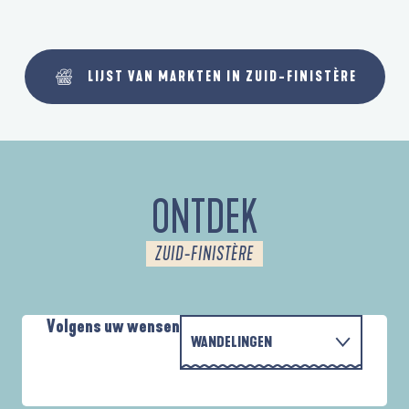
LIJST VAN MARKTEN IN ZUID-FINISTÈRE
ONTDEK
ZUID-FINISTÈRE
Volgens uw wensen
WANDELINGEN
PARCOURS D'INTERPRÉTATION DE L'ANSE
MET DE FAMILIE
DE LA FORÊT
D