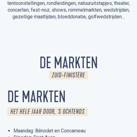
tentoonstellingen, rondleidingen, natuuruitstapjes, theater,
concerten, fest-noz, shows, rommelmarkten, wedstrijden,
gezellige maaltijden, bloeddonatie, golfwedstrijden…
EVENEMENTEN IN LA FORÊT-FOUESNANT
EVENEMENTEN IN DE OMGEVING
FEST NOZ
MARKTEN
VUURWERK
OPEN MONUMENTENDAGEN
UITSTAPJE IN DE NATUUR / RONDLEIDING
ANIMATIE VOOR KINDEREN
DE MARKTEN
ZUID-FINISTÈRE
DE MARKTEN
HET HELE JAAR DOOR, 'S OCHTENDS
Maandag: Bénodet en Concarneau