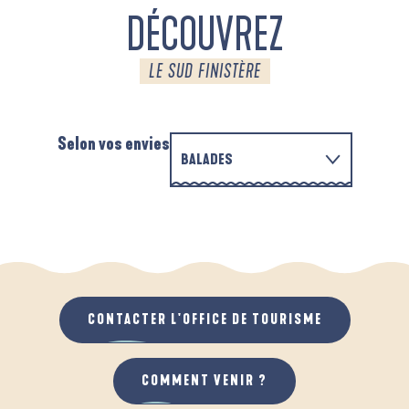
DÉCOUVREZ
LE SUD FINISTÈRE
Selon vos envies
BALADES
PARCOURS D'INTERPRÉTATION DE L'ANSE
EN FAMILLE
DE LA FORÊT
A
QUAND IL PLEUT
AU GRAND AIR
CONTACTER L'OFFICE DE TOURISME
COMMENT VENIR ?