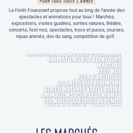
POUR TOUS TOUTE L'ANNÉE
La Forêt-Fouesnant propose tout au long de l’année des
spectacles et animations pour tous ! Marchés,
expositions, visites guidées, sorties natures, théâtre,
concerts, fest-noz, spectacles, trocs et puces, courses,
repas animés, don du sang, compétition de golf…
ANIMATIONS DE LA FORÊT-FOUESNANT
ANIMATIONS AUX ALENTOURS
MARCHÉS
FEST NOZ
FEUX D’ARTIFICES
JOURNÉES DU PATRIMOINE
SORTIE NATURE / VISITE GUIDÉE
ANIMATIONS POUR LES ENFANTS
LES NUITS CELTIQUES DE PENITI
VIDE-GRENIERS – BROCANTES