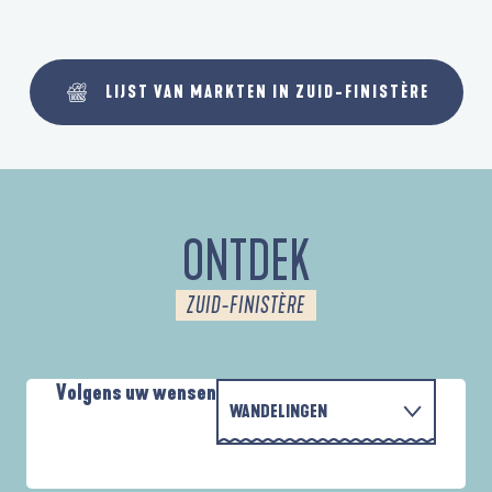
LIJST VAN MARKTEN IN ZUID-FINISTÈRE
ONTDEK
ZUID-FINISTÈRE
Volgens uw wensen
WANDELINGEN
MET DE FAMILIE
AUTOUR DE L'ANSE SAINT-LAURENT
D