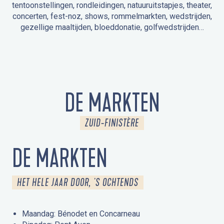
tentoonstellingen, rondleidingen, natuuruitstapjes, theater,
concerten, fest-noz, shows, rommelmarkten, wedstrijden,
gezellige maaltijden, bloeddonatie, golfwedstrijden…
EVENEMENTEN IN LA FORÊT-FOUESNANT
EVENEMENTEN IN DE OMGEVING
FEST NOZ
MARKTEN
VUURWERK
OPEN MONUMENTENDAGEN
UITSTAPJE IN DE NATUUR / RONDLEIDING
ANIMATIE VOOR KINDEREN
DE MARKTEN
ZUID-FINISTÈRE
DE MARKTEN
HET HELE JAAR DOOR, 'S OCHTENDS
Maandag: Bénodet en Concarneau