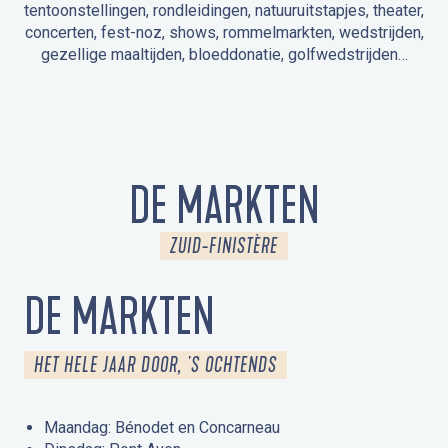
tentoonstellingen, rondleidingen, natuuruitstapjes, theater,
concerten, fest-noz, shows, rommelmarkten, wedstrijden,
gezellige maaltijden, bloeddonatie, golfwedstrijden…
EVENEMENTEN IN LA FORÊT-FOUESNANT
EVENEMENTEN IN DE OMGEVING
FEST NOZ
MARKTEN
VUURWERK
OPEN MONUMENTENDAGEN
UITSTAPJE IN DE NATUUR / RONDLEIDING
ANIMATIE VOOR KINDEREN
DE MARKTEN
ZUID-FINISTÈRE
DE MARKTEN
HET HELE JAAR DOOR, 'S OCHTENDS
Maandag: Bénodet en Concarneau