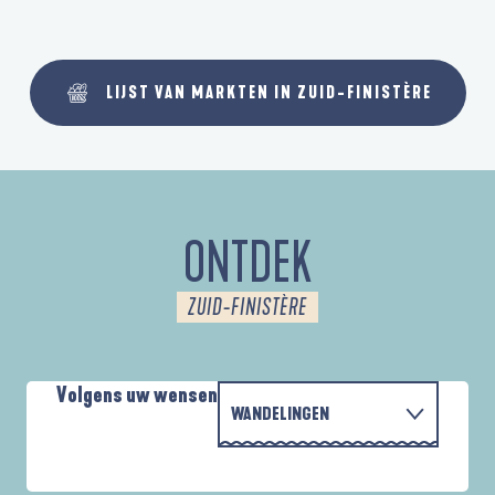
LIJST VAN MARKTEN IN ZUID-FINISTÈRE
ONTDEK
ZUID-FINISTÈRE
Volgens uw wensen
WANDELINGEN
MET DE FAMILIE
AUTOUR DE L'ANSE SAINT-LAURENT
D