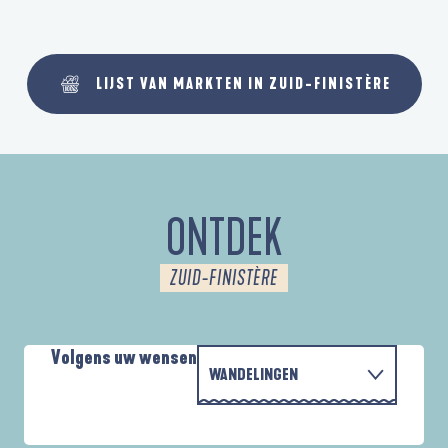
LIJST VAN MARKTEN IN ZUID-FINISTÈRE
ONTDEK
ZUID-FINISTÈRE
Volgens uw wensen
WANDELINGEN
P
MET DE FAMILIE
D'UN PORT À L'AUTRE
D