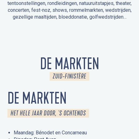
tentoonstellingen, rondleidingen, natuuruitstapjes, theater,
concerten, fest-noz, shows, rommelmarkten, wedstrijden,
gezellige maaltijden, bloeddonatie, golfwedstrijden…
EVENEMENTEN IN LA FORÊT-FOUESNANT
EVENEMENTEN IN DE OMGEVING
FEST NOZ
MARKTEN
VUURWERK
OPEN MONUMENTENDAGEN
UITSTAPJE IN DE NATUUR / RONDLEIDING
ANIMATIE VOOR KINDEREN
DE MARKTEN
ZUID-FINISTÈRE
DE MARKTEN
HET HELE JAAR DOOR, 'S OCHTENDS
Maandag: Bénodet en Concarneau