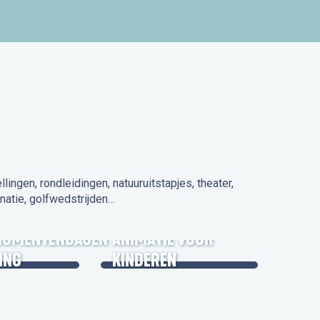
ngen, rondleidingen, natuuruitstapjes, theater,
natie, golfwedstrijden…
 IN DE
NUMENTENDAGEN
ANIMATIE VOOR
ING
KINDEREN