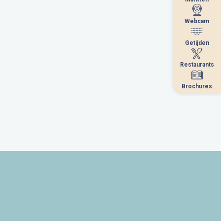
Webcam
Webcam
Getijden
Getijden
Restaurants
Restaurants
Brochures
Brochures