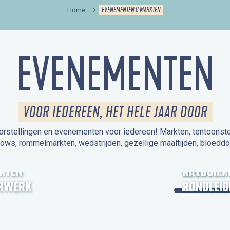
EVENEMENTEN & MARKTEN
Home
EVENEMENTEN
VOOR IEDEREEN, HET HELE JAAR DOOR
orstellingen en evenementen voor iedereen! Markten, tentoonstelli
hows, rommelmarkten, wedstrijden, gezellige maaltijden, bloeddo
UITSTAPJE
KTEN
OPEN MO
NATUUR /
RWERK
RONDLEID