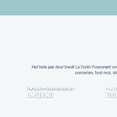
Het hele jaar door biedt La Forêt-Fouesnant vo
concerten, fest-noz, s
EVENEMENTEN IN LA
FORÊT-FOUESNANT
EVENEMENTEN IN DE
MAR
OMGEVING
VUU
FEST NOZ