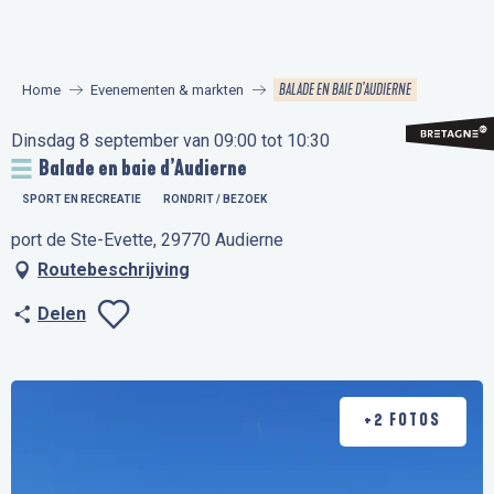
Aller
au
contenu
BALADE EN BAIE D’AUDIERNE
Home
Evenementen & markten
principal
Dinsdag 8 september van 09:00 tot 10:30
Balade en baie d’Audierne
SPORT EN RECREATIE
RONDRIT / BEZOEK
port de Ste-Evette, 29770 Audierne
Routebeschrijving
Delen
Ajouter aux favo
+2 FOTOS