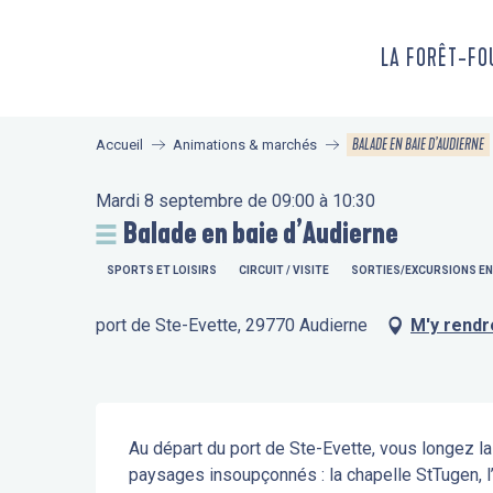
Aller
au
LA FORÊT-F
contenu
principal
BALADE EN BAIE D’AUDIERNE
Accueil
Animations & marchés
Mardi 8 septembre de 09:00 à 10:30
Balade en baie d’Audierne
SPORTS ET LOISIRS
CIRCUIT / VISITE
SORTIES/EXCURSIONS EN
port de Ste-Evette, 29770 Audierne
M'y rendr
Description
Au départ du port de Ste-Evette, vous longez l
paysages insoupçonnés : la chapelle StTugen, l’