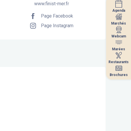
www.finist-mer.fr
Agenda
Agenda
Page Facebook
Marchés
Marchés
Page Instagram
Webcam
Webcam
Marées
Marées
Restaurants
Restaurants
Brochures
Brochures