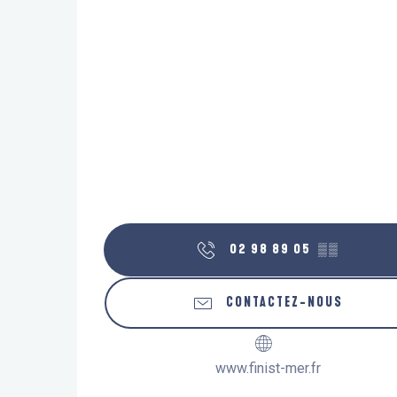
02 98 89 05
▒▒
CONTACTEZ-NOUS
www.finist-mer.fr