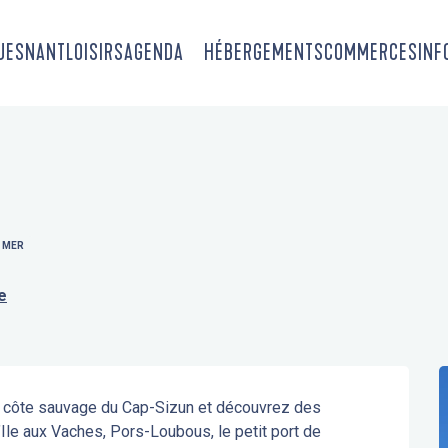
OUESNANT
LOISIRS
AGENDA
HÉBERGEMENTS
COMMERCES
INF
 MER
e
a côte sauvage du Cap-Sizun et découvrez des 
Ile aux Vaches, Pors-Loubous, le petit port de 