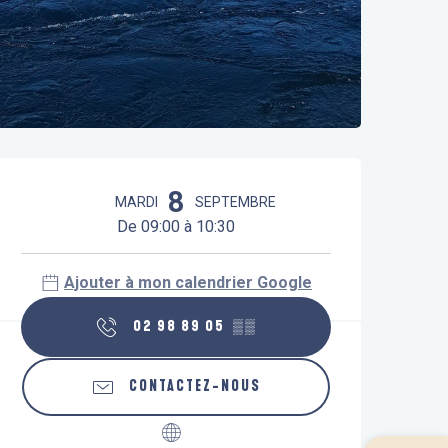
Ouverture et coordonnées
8
MARDI
SEPTEMBRE
De 09:00 à 10:30
Ajouter à mon calendrier Google
02 98 89 05
▒▒
CONTACTEZ-NOUS