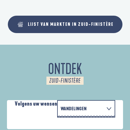
LIJST VAN MARKTEN IN ZUID-FINISTÈRE
ONTDEK
ZUID-FINISTÈRE
Volgens uw wensen
WANDELINGEN
MET DE FAMILIE
AUTOUR DES DEUX ANSES
D