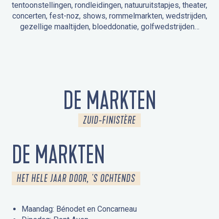
tentoonstellingen, rondleidingen, natuuruitstapjes, theater,
concerten, fest-noz, shows, rommelmarkten, wedstrijden,
gezellige maaltijden, bloeddonatie, golfwedstrijden…
EVENEMENTEN IN LA FORÊT-FOUESNANT
EVENEMENTEN IN DE OMGEVING
FEST NOZ
MARKTEN
VUURWERK
OPEN MONUMENTENDAGEN
UITSTAPJE IN DE NATUUR / RONDLEIDING
ANIMATIE VOOR KINDEREN
DE MARKTEN
ZUID-FINISTÈRE
DE MARKTEN
HET HELE JAAR DOOR, 'S OCHTENDS
Maandag: Bénodet en Concarneau