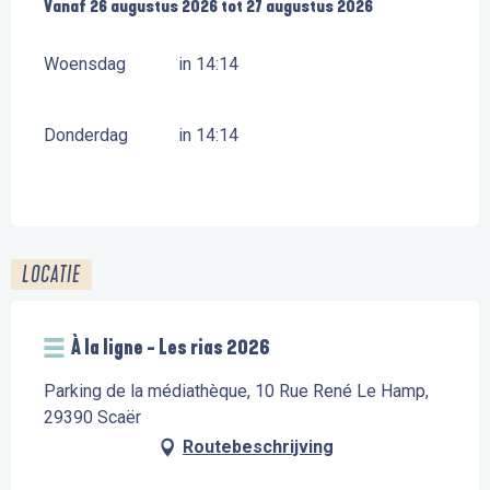
Vanaf
Vanaf
26 augustus 2026
26 augustus 2026
tot
tot
27 augustus 2026
27 augustus 2026
Woensdag
in 14:14
Donderdag
in 14:14
LOCATIE
À la ligne - Les rias 2026
Parking de la médiathèque, 10 Rue René Le Hamp,
29390 Scaër
Routebeschrijving