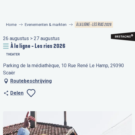
Aller
au
contenu
À LA LIGNE - LES RIAS 2026
Home
Evenementen & markten
principal
26 augustus > 27 augustus
À la ligne - Les rias 2026
THEATER
Parking de la médiathèque, 10 Rue René Le Hamp, 29390
Scaër
Routebeschrijving
Delen
Ajouter aux favo