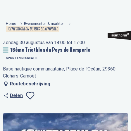
Aller
au
contenu
Home
Evenementen & markten
principal
16ÈME TRIATHLON DU PAYS DE KEMPERLE
Zondag 30 augustus van 14:00 tot 17:00
16ème Triathlon du Pays de Kemperle
SPORT EN RECREATIE
Base nautique communautaire, Place de l'Océan, 29360
Clohars-Carnoët
Routebeschrijving
Delen
Ajouter aux favo