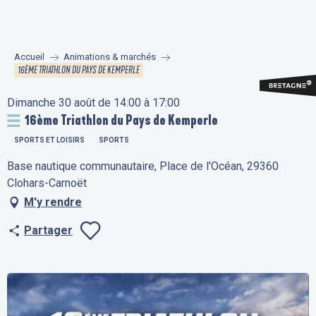
Aller
au
contenu
Accueil
Animations & marchés
principal
16ÈME TRIATHLON DU PAYS DE KEMPERLE
Dimanche 30 août de 14:00 à 17:00
16ème Triathlon du Pays de Kemperle
SPORTS ET LOISIRS
SPORTS
Base nautique communautaire, Place de l'Océan, 29360
Clohars-Carnoët
M'y rendre
Partager
Ajouter aux fav