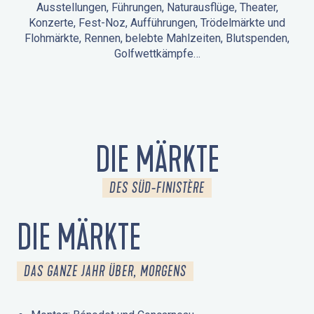
Ausstellungen, Führungen, Naturausflüge, Theater,
Konzerte, Fest-Noz, Aufführungen, Trödelmärkte und
Flohmärkte, Rennen, belebte Mahlzeiten, Blutspenden,
Golfwettkämpfe…
ANIMATIONEN IN LA FORÊT-FOUESNANT
VERANSTALTUNGEN IN DER UMGEBUNG
FEST NOZ
MÄRKTE
FEUERWERK
TAGE DES KULTURERBES
NATURAUSFLUG / GEFÜHRTE TOUR
ANIMATIONEN FÜR KINDER
DIE MÄRKTE
DES SÜD-FINISTÈRE
DIE MÄRKTE
DAS GANZE JAHR ÜBER, MORGENS