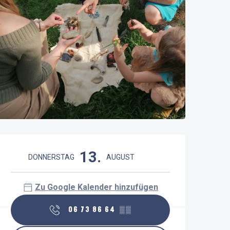
Öffnungszeiten & Kontaktdaten
13.
DONNERSTAG
AUGUST
Zu Google Kalender hinzufügen
06 73 86 64
▒▒