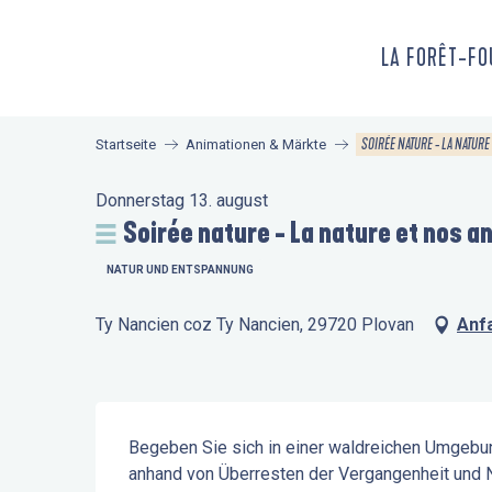
Aller
au
LA FORÊT-F
contenu
principal
SOIRÉE NATURE - LA NATURE
Startseite
Animationen & Märkte
Donnerstag 13. august
Soirée nature - La nature et nos a
NATUR UND ENTSPANNUNG
Ty Nancien coz Ty Nancien, 29720 Plovan
Anf
Beschreibung
Begeben Sie sich in einer waldreichen Umgebun
anhand von Überresten der Vergangenheit und 