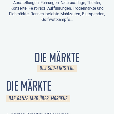
Ausstellungen, Führungen, Naturausflüge, Theater,
Konzerte, Fest-Noz, Aufführungen, Trödelmärkte und
Flohmärkte, Rennen, belebte Mahlzeiten, Blutspenden,
Golfwettkämpfe…
ANIMATIONEN IN LA FORÊT-FOUESNANT
VERANSTALTUNGEN IN DER UMGEBUNG
FEST NOZ
MÄRKTE
FEUERWERK
TAGE DES KULTURERBES
NATURAUSFLUG / GEFÜHRTE TOUR
ANIMATIONEN FÜR KINDER
DIE MÄRKTE
DES SÜD-FINISTÈRE
DIE MÄRKTE
DAS GANZE JAHR ÜBER, MORGENS