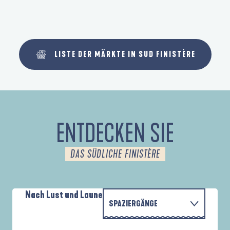
LISTE DER MÄRKTE IN SUD FINISTÈRE
ENTDECKEN SIE
DAS SÜDLICHE FINISTÈRE
Nach Lust und Laune
SPAZIERGÄNGE
P