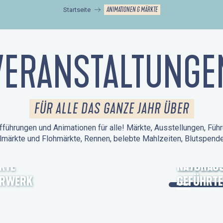
ANIMATIONEN & MÄRKTE
Startseite
VERANSTALTUNGE
FÜR ALLE DAS GANZE JAHR ÜBER
führungen und Animationen für alle! Märkte, Ausstellungen, Führ
lmärkte und Flohmärkte, Rennen, belebte Mahlzeiten, Blutspen
KTE
TAGE DES
NATURAUS
ERWERK
GEFÜHRTE