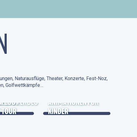
N
ungen, Naturausflüge, Theater, Konzerte, Fest-Noz,
den, Golfwettkämpfe…
 KULTURERBES
FLUG /
ANIMATIONEN FÜR
 TOUR
KINDER