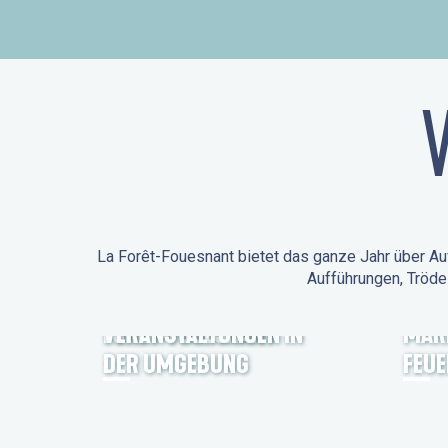
La Forêt-Fouesnant bietet das ganze Jahr über Auf
Aufführungen, Tröde
ANIMATIONEN IN LA
FORÊT-FOUESNANT
VERANSTALTUNGEN IN
MÄR
DER UMGEBUNG
FEU
FEST NOZ