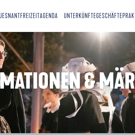
OUESNANT
FREIZEIT
AGENDA
UNTERKÜNFTE
GESCHÄFTE
PRAK
IMATIONEN & MÄR