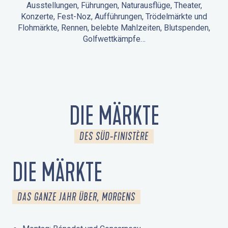
Ausstellungen, Führungen, Naturausflüge, Theater,
Konzerte, Fest-Noz, Aufführungen, Trödelmärkte und
Flohmärkte, Rennen, belebte Mahlzeiten, Blutspenden,
Golfwettkämpfe…
ANIMATIONEN IN LA FORÊT-FOUESNANT
VERANSTALTUNGEN IN DER UMGEBUNG
FEST NOZ
MÄRKTE
FEUERWERK
TAGE DES KULTURERBES
NATURAUSFLUG / GEFÜHRTE TOUR
ANIMATIONEN FÜR KINDER
DIE MÄRKTE
DES SÜD-FINISTÈRE
DIE MÄRKTE
DAS GANZE JAHR ÜBER, MORGENS