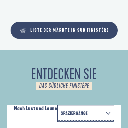
LISTE DER MÄRKTE IN SUD FINISTÈRE
ENTDECKEN SIE
DAS SÜDLICHE FINISTÈRE
Nach Lust und Laune
SPAZIERGÄNGE
P