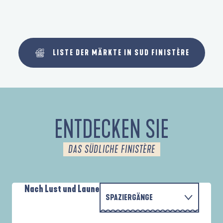
LISTE DER MÄRKTE IN SUD FINISTÈRE
ENTDECKEN SIE
DAS SÜDLICHE FINISTÈRE
Nach Lust und Laune
SPAZIERGÄNGE
P