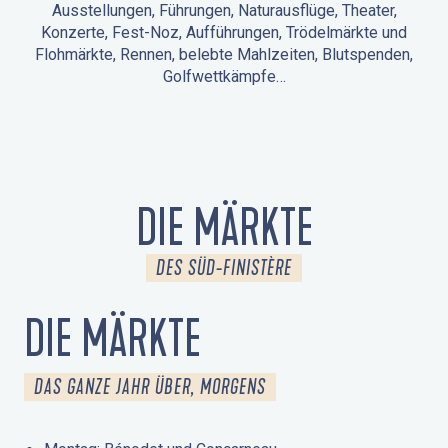
Ausstellungen, Führungen, Naturausflüge, Theater,
Konzerte, Fest-Noz, Aufführungen, Trödelmärkte und
Flohmärkte, Rennen, belebte Mahlzeiten, Blutspenden,
Golfwettkämpfe…
ANIMATIONEN IN LA FORÊT-FOUESNANT
VERANSTALTUNGEN IN DER UMGEBUNG
FEST NOZ
MÄRKTE
FEUERWERK
TAGE DES KULTURERBES
NATURAUSFLUG / GEFÜHRTE TOUR
ANIMATIONEN FÜR KINDER
DIE MÄRKTE
DES SÜD-FINISTÈRE
DIE MÄRKTE
DAS GANZE JAHR ÜBER, MORGENS