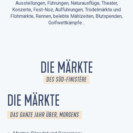
Ausstellungen, Führungen, Naturausflüge, Theater,
Konzerte, Fest-Noz, Aufführungen, Trödelmärkte und
Flohmärkte, Rennen, belebte Mahlzeiten, Blutspenden,
Golfwettkämpfe…
ANIMATIONEN IN LA FORÊT-FOUESNANT
VERANSTALTUNGEN IN DER UMGEBUNG
FEST NOZ
MÄRKTE
FEUERWERK
TAGE DES KULTURERBES
NATURAUSFLUG / GEFÜHRTE TOUR
ANIMATIONEN FÜR KINDER
DIE MÄRKTE
DES SÜD-FINISTÈRE
DIE MÄRKTE
DAS GANZE JAHR ÜBER, MORGENS