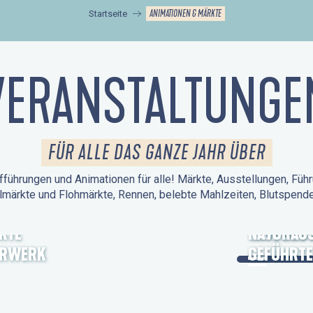
ANIMATIONEN & MÄRKTE
Startseite
VERANSTALTUNGE
FÜR ALLE DAS GANZE JAHR ÜBER
führungen und Animationen für alle! Märkte, Ausstellungen, Führ
lmärkte und Flohmärkte, Rennen, belebte Mahlzeiten, Blutspen
KTE
TAGE DES
NATURAUS
ERWERK
GEFÜHRTE