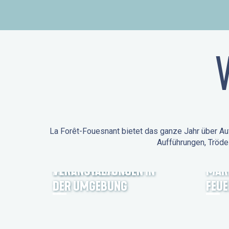
La Forêt-Fouesnant bietet das ganze Jahr über Auf
Aufführungen, Tröde
ANIMATIONEN IN LA
FORÊT-FOUESNANT
VERANSTALTUNGEN IN
MÄR
DER UMGEBUNG
FEU
FEST NOZ