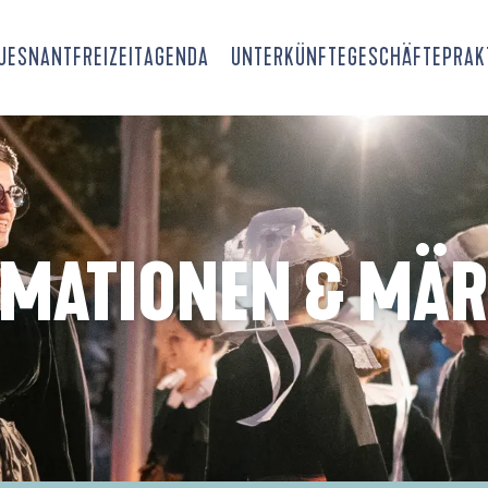
OUESNANT
FREIZEIT
AGENDA
UNTERKÜNFTE
GESCHÄFTE
PRAK
IMATIONEN & MÄR