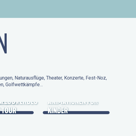
N
ungen, Naturausflüge, Theater, Konzerte, Fest-Noz,
den, Golfwettkämpfe…
 KULTURERBES
FLUG /
ANIMATIONEN FÜR
 TOUR
KINDER