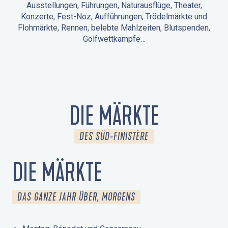
Ausstellungen, Führungen, Naturausflüge, Theater,
Konzerte, Fest-Noz, Aufführungen, Trödelmärkte und
Flohmärkte, Rennen, belebte Mahlzeiten, Blutspenden,
Golfwettkämpfe…
ANIMATIONEN IN LA FORÊT-FOUESNANT
VERANSTALTUNGEN IN DER UMGEBUNG
FEST NOZ
MÄRKTE
FEUERWERK
TAGE DES KULTURERBES
NATURAUSFLUG / GEFÜHRTE TOUR
ANIMATIONEN FÜR KINDER
DIE MÄRKTE
DES SÜD-FINISTÈRE
DIE MÄRKTE
DAS GANZE JAHR ÜBER, MORGENS