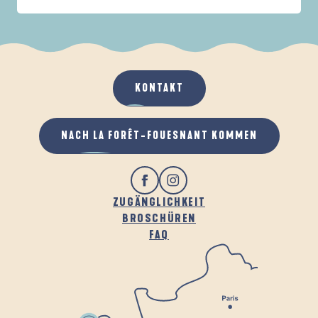
IN DER FAMILIE
DE LA FORÊT
D
WENN ES REGNET
AN DER FRISCHEN LUFT
KONTAKT
NACH LA FORÊT-FOUESNANT KOMMEN
ZUGÄNGLICHKEIT
BROSCHÜREN
FAQ