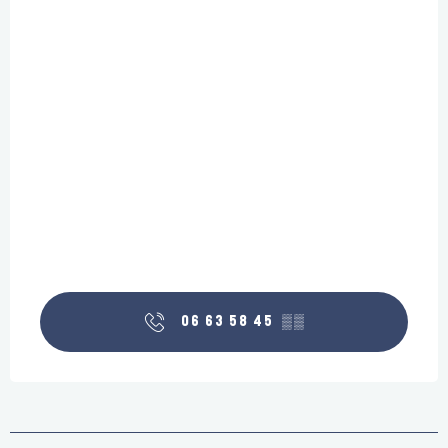
06 63 58 45
▒▒