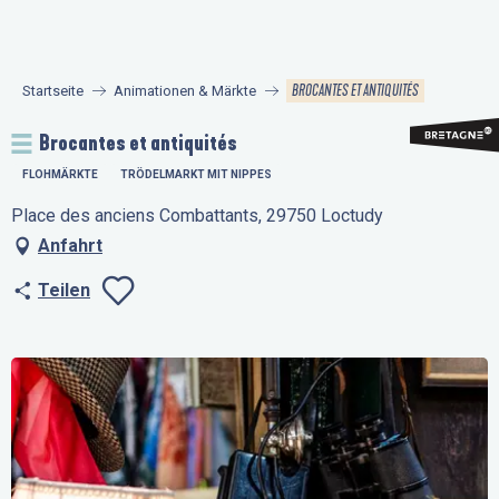
Aller
au
contenu
BROCANTES ET ANTIQUITÉS
Startseite
Animationen & Märkte
principal
Brocantes et antiquités
FLOHMÄRKTE
TRÖDELMARKT MIT NIPPES
Place des anciens Combattants, 29750 Loctudy
Anfahrt
Teilen
Ajouter aux favo