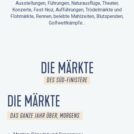
Ausstellungen, Führungen, Naturausflüge, Theater,
Konzerte, Fest-Noz, Aufführungen, Trödelmärkte und
Flohmärkte, Rennen, belebte Mahlzeiten, Blutspenden,
Golfwettkämpfe…
ANIMATIONEN IN LA FORÊT-FOUESNANT
VERANSTALTUNGEN IN DER UMGEBUNG
FEST NOZ
MÄRKTE
FEUERWERK
TAGE DES KULTURERBES
NATURAUSFLUG / GEFÜHRTE TOUR
ANIMATIONEN FÜR KINDER
DIE MÄRKTE
DES SÜD-FINISTÈRE
DIE MÄRKTE
DAS GANZE JAHR ÜBER, MORGENS