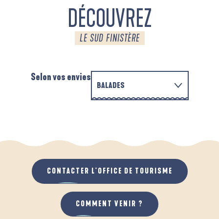
DÉCOUVREZ
LE SUD FINISTÈRE
Selon vos envies
BALADES
EN FAMILLE
AUTOUR DE L'ANSE SAINT-LAURENT
D
QUAND IL PLEUT
AU GRAND AIR
CONTACTER L'OFFICE DE TOURISME
COMMENT VENIR ?