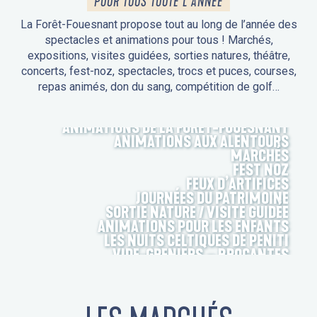
POUR TOUS TOUTE L'ANNÉE
La Forêt-Fouesnant propose tout au long de l’année des
spectacles et animations pour tous ! Marchés,
expositions, visites guidées, sorties natures, théâtre,
concerts, fest-noz, spectacles, trocs et puces, courses,
repas animés, don du sang, compétition de golf…
ANIMATIONS DE LA FORÊT-FOUESNANT
ANIMATIONS AUX ALENTOURS
MARCHÉS
FEST NOZ
FEUX D’ARTIFICES
JOURNÉES DU PATRIMOINE
SORTIE NATURE / VISITE GUIDÉE
ANIMATIONS POUR LES ENFANTS
LES NUITS CELTIQUES DE PENITI
VIDE-GRENIERS – BROCANTES