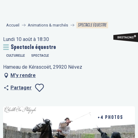
Aller
au
contenu
SPECTACLE ÉQUESTRE
Accueil
Animations & marchés
principal
Lundi 10 août à 18:30
Spectacle équestre
CULTURELLE
SPECTACLE
Hameau de Kérascoët, 29920 Névez
M'y rendre
Partager
Ajouter aux fav
+4 PHOTOS