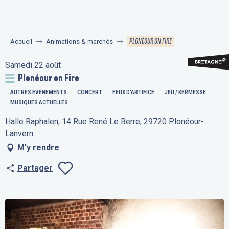
Aller
au
contenu
PLONÉOUR ON FIRE
Accueil
Animations & marchés
principal
Samedi 22 août
Plonéour on Fire
AUTRES EVÈNEMENTS
CONCERT
FEUX D'ARTIFICE
JEU / KERMESSE
MUSIQUES ACTUELLES
Halle Raphalen, 14 Rue René Le Berre, 29720 Plonéour-
Lanvern
M'y rendre
Partager
Ajouter aux fav