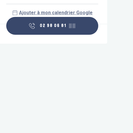
Ajouter à mon calendrier Google
02 98 06 81
▒▒