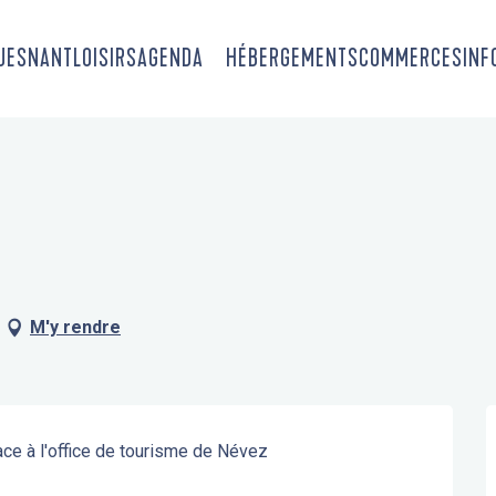
OUESNANT
LOISIRS
AGENDA
HÉBERGEMENTS
COMMERCES
INF
M'y rendre
ace à l'office de tourisme de Névez