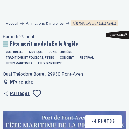
Aller
au
contenu
FÊTE MARITIME DE LA BELLE ANGÈLE
Accueil
Animations & marchés
principal
Samedi 29 août
Fête maritime de la Belle Angèle
CULTURELLE
MUSIQUE
SON ET LUMIÈRE
TRADITIONS ET FOLKLORE, FÊTES
CONCERT
FESTIVAL
FÊTES MARITIMES
FEUX D'ARTIFICE
Quai Théodore Botrel, 29930 Pont-Aven
M'y rendre
Partager
Ajouter aux fav
+4 PHOTOS