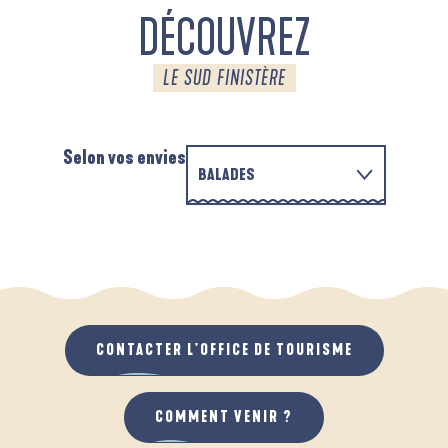
DÉCOUVREZ
LE SUD FINISTÈRE
Selon vos envies
BALADES
EN FAMILLE
D'UN PORT À L'AUTRE
A
QUAND IL PLEUT
AU GRAND AIR
CONTACTER L'OFFICE DE TOURISME
COMMENT VENIR ?