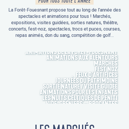
POUR TOUS TOUTE L'ANNÉE
La Forêt-Fouesnant propose tout au long de l’année des
spectacles et animations pour tous ! Marchés,
expositions, visites guidées, sorties natures, théâtre,
concerts, fest-noz, spectacles, trocs et puces, courses,
repas animés, don du sang, compétition de golf…
ANIMATIONS DE LA FORÊT-FOUESNANT
ANIMATIONS AUX ALENTOURS
MARCHÉS
FEST NOZ
FEUX D’ARTIFICES
JOURNÉES DU PATRIMOINE
SORTIE NATURE / VISITE GUIDÉE
ANIMATIONS POUR LES ENFANTS
LES NUITS CELTIQUES DE PENITI
VIDE-GRENIERS – BROCANTES