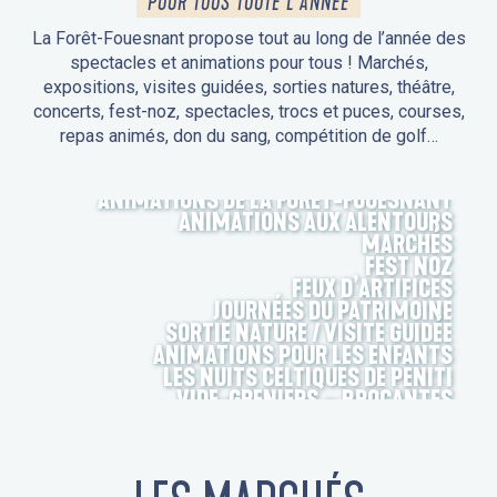
POUR TOUS TOUTE L'ANNÉE
La Forêt-Fouesnant propose tout au long de l’année des
spectacles et animations pour tous ! Marchés,
expositions, visites guidées, sorties natures, théâtre,
concerts, fest-noz, spectacles, trocs et puces, courses,
repas animés, don du sang, compétition de golf…
ANIMATIONS DE LA FORÊT-FOUESNANT
ANIMATIONS AUX ALENTOURS
MARCHÉS
FEST NOZ
FEUX D’ARTIFICES
JOURNÉES DU PATRIMOINE
SORTIE NATURE / VISITE GUIDÉE
ANIMATIONS POUR LES ENFANTS
LES NUITS CELTIQUES DE PENITI
VIDE-GRENIERS – BROCANTES