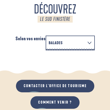
DÉCOUVREZ
LE SUD FINISTÈRE
Selon vos envies
BALADES
EN FAMILLE
AUTOUR DES DEUX ANSES
A
QUAND IL PLEUT
AU GRAND AIR
CONTACTER L'OFFICE DE TOURISME
COMMENT VENIR ?