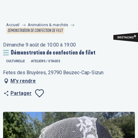
Aller
au
contenu
Accueil
Animations & marchés
principal
DÉMONSTRATION DE CONFECTION DE FILET
Dimanche 9 août de 10:00 à 19:00
Démonstration de confection de filet
CULTURELLE
ATELIERS / STAGES
Fetes des Bruyères, 29790 Beuzec-Cap-Sizun
M'y rendre
Partager
Ajouter aux fav