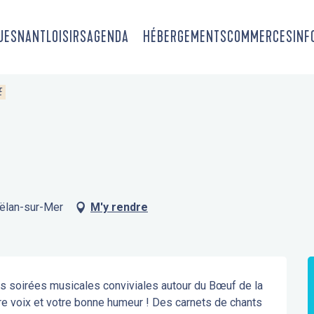
OUESNANT
LOISIRS
AGENDA
HÉBERGEMENTS
COMMERCES
INF
E
oëlan-sur-Mer
M'y rendre
s soirées musicales conviviales autour du Bœuf de la 
re voix et votre bonne humeur ! Des carnets de chants 