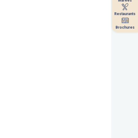
Marées
Marées
Restaurants
Restaurants
Brochures
Brochures