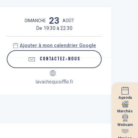
Ouverture et coordonnées
23
DIMANCHE
AOÛT
De 19:30 à 22:30
Ajouter à mon calendrier Google
CONTACTEZ-NOUS
lavachequisiffle.fr
Agenda
Agenda
Marchés
Marchés
Webcam
Webcam