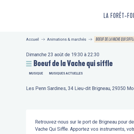
Aller
au
LA FORÊT-F
contenu
principal
BOEUF DE LA VACHE QUI SIFFL
Accueil
Animations & marchés
Dimanche 23 août de 19:30 à 22:30
Boeuf de la Vache qui siffle
MUSIQUE
MUSIQUES ACTUELLES
Les Penn Sardines, 34 Lieu-dit Brigneau, 29350 M
Description
Retrouvez-nous sur le port de Brigneau pour de
Vache Qui Siffle. Apportez vos instruments, vot