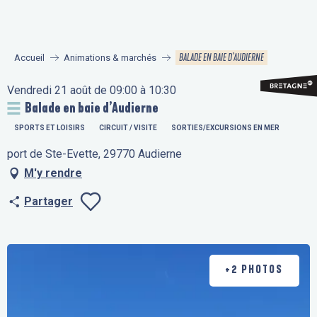
Aller
au
contenu
BALADE EN BAIE D’AUDIERNE
Accueil
Animations & marchés
principal
Vendredi 21 août de 09:00 à 10:30
Balade en baie d’Audierne
SPORTS ET LOISIRS
CIRCUIT / VISITE
SORTIES/EXCURSIONS EN MER
port de Ste-Evette, 29770 Audierne
M'y rendre
Partager
Ajouter aux fav
+2 PHOTOS