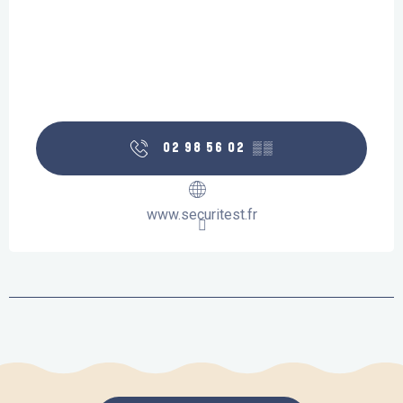
02 98 56 02
▒▒
www.securitest.fr