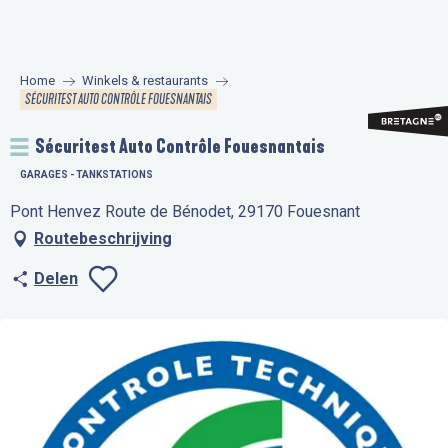
Aller
au
contenu
Home
Winkels & restaurants
principal
SÉCURITEST AUTO CONTRÔLE FOUESNANTAIS
Sécuritest Auto Contrôle Fouesnantais
GARAGES - TANKSTATIONS
Pont Henvez Route de Bénodet, 29170 Fouesnant
Routebeschrijving
Delen
Ajouter aux favo