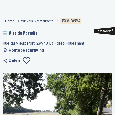
Aller
au
contenu
AIRE DU PARADIS
Home
Winkels & restaurants
principal
Aire du Paradis
Rue du Vieux Port, 29940 La Forêt-Fouesnant
Routebeschrijving
Delen
Ajouter aux favo