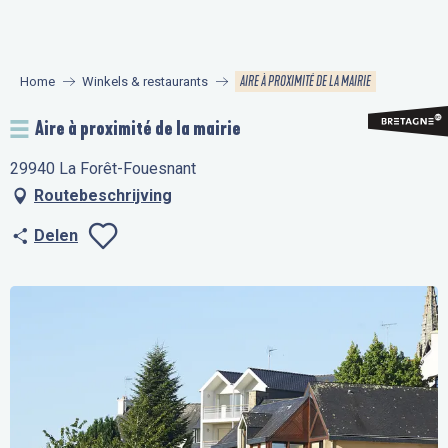
Aller
au
contenu
AIRE À PROXIMITÉ DE LA MAIRIE
Home
Winkels & restaurants
principal
Aire à proximité de la mairie
29940 La Forêt-Fouesnant
Routebeschrijving
Delen
Ajouter aux favo