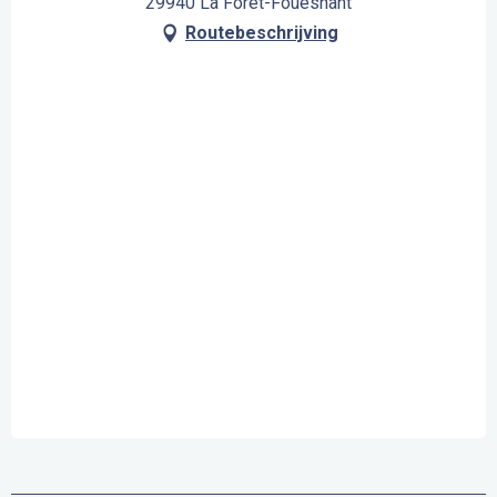
29940 La Forêt-Fouesnant
Routebeschrijving