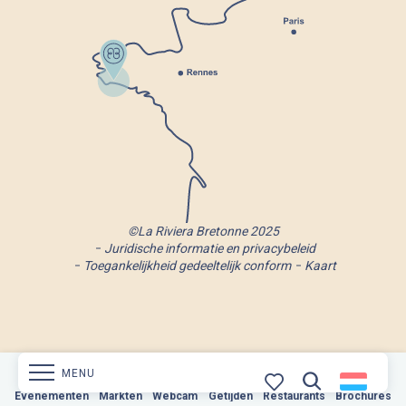
©La Riviera Bretonne 2025
Juridische informatie en privacybeleid
Toegankelijkheid gedeeltelijk conform
Kaart
MENU
Evenementen
Markten
Webcam
Markten
Getijden
Webcam
Restaurants
Getijden
Brochures
Restaurants
Brochures
Zoek op