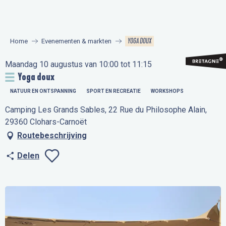
Aller
au
contenu
YOGA DOUX
Home
Evenementen & markten
principal
Maandag 10 augustus van 10:00 tot 11:15
Yoga doux
NATUUR EN ONTSPANNING
SPORT EN RECREATIE
WORKSHOPS
Camping Les Grands Sables, 22 Rue du Philosophe Alain,
29360 Clohars-Carnoët
Routebeschrijving
Delen
Ajouter aux favo