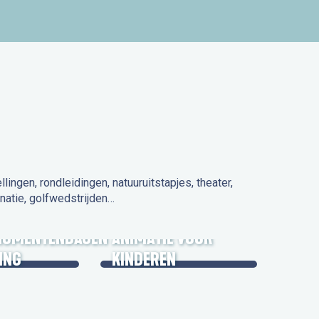
ngen, rondleidingen, natuuruitstapjes, theater,
natie, golfwedstrijden…
 IN DE
NUMENTENDAGEN
ANIMATIE VOOR
ING
KINDEREN