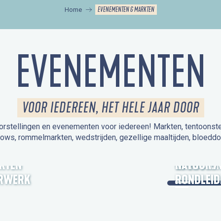
EVENEMENTEN & MARKTEN
Home
EVENEMENTEN
VOOR IEDEREEN, HET HELE JAAR DOOR
orstellingen en evenementen voor iedereen! Markten, tentoonstelli
hows, rommelmarkten, wedstrijden, gezellige maaltijden, bloeddo
UITSTAPJE
KTEN
OPEN MO
NATUUR /
RWERK
RONDLEID