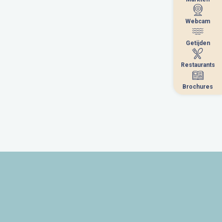
Webcam
Webcam
Getijden
Getijden
Restaurants
Restaurants
Brochures
Brochures