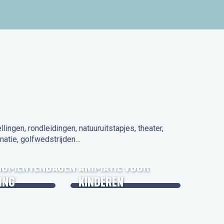
ngen, rondleidingen, natuuruitstapjes, theater,
natie, golfwedstrijden…
 IN DE
NUMENTENDAGEN
ANIMATIE VOOR
ING
KINDEREN