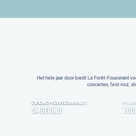
Het hele jaar door biedt La Forêt-Fouesnant vo
concerten, fest-noz, s
EVENEMENTEN IN LA
FORÊT-FOUESNANT
EVENEMENTEN IN DE
MAR
OMGEVING
VUU
FEST NOZ