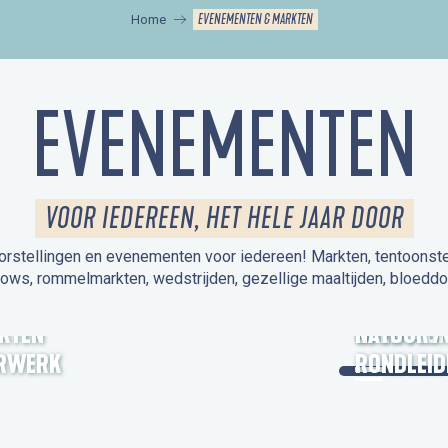
EVENEMENTEN & MARKTEN
Home
EVENEMENTEN
VOOR IEDEREEN, HET HELE JAAR DOOR
orstellingen en evenementen voor iedereen! Markten, tentoonstelli
hows, rommelmarkten, wedstrijden, gezellige maaltijden, bloeddo
UITSTAPJE
KTEN
OPEN MO
NATUUR /
RWERK
RONDLEID