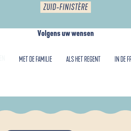
ZUID-FINISTÈRE
Volgens uw wensen
EN
MET DE FAMILIE
ALS HET REGENT
IN DE F
URENT