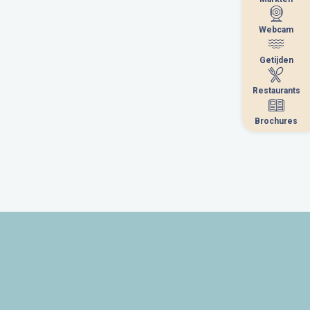
Webcam
Webcam
Getijden
Getijden
Restaurants
Restaurants
Brochures
Brochures